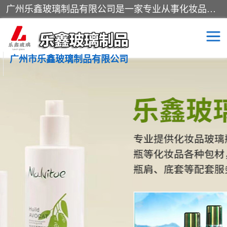
广州乐鑫玻璃制品有限公司是一家专业从事化妆品瓶子、化妆品玻璃瓶子、膏霜瓶、化妆品玻璃瓶等产品的集开发研制、生产、销售于一体的实业型玻璃制品生产企业。产品从设计、开模、试样、生产、蒙砂、抛光、喷涂、高低温单色及多色印刷，烫金（银）到交货实现一条龙服务。
广州市乐鑫玻璃制品有限公司
精油瓶
西林瓶
化妆品包装瓶
香水包装瓶
化妆品瓶子
化妆品玻璃瓶
膏霜瓶
玻璃瓶
分装瓶
化妆品包材
拉管瓶