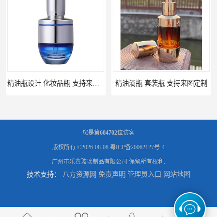
精油瓶设计 化妆品瓶 支持来图定制
精油滴瓶 套装瓶 支持来图定制
您是第
604702
位访客
版权所有 ©2026-08-08
粤ICP备20062127号-4
广州市乐鑫玻璃制品有限公司
保留所有权利.
技术支持：
八方资源网
免责声明
管理员入口
网站地图
精油瓶 包材厂家 支持来图定制
小金瓶精油包装瓶 定做瓶子 量大从优