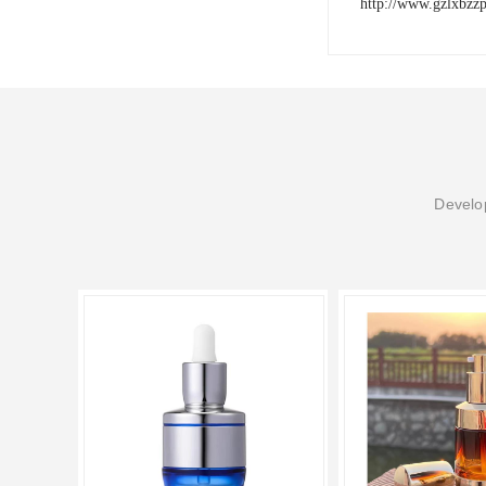
http://www.gzlxbzz
Develop