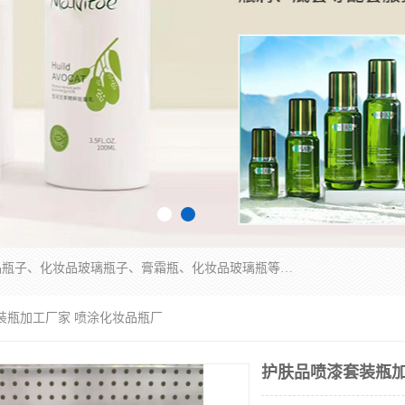
广州乐鑫玻璃制品有限公司是一家专业从事化妆品瓶子、化妆品玻璃瓶子、膏霜瓶、化妆品玻璃瓶等产品的集开发研制、生产、销售于一体的实业型玻璃制品生产企业。产品从设计、开模、试样、生产、蒙砂、抛光、喷涂、高低温单色及多色印刷，烫金（银）到交货实现一条龙服务。
装瓶加工厂家 喷涂化妆品瓶厂
护肤品喷漆套装瓶加